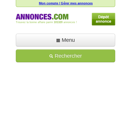
Mon compte / Gérer mes annonces
Trouvez la bonne affaire parmi
101320
annonces !
Menu
Accueil
Rechercher
Déposer une annonce
Toutes les annonces
Mon compte
Aide