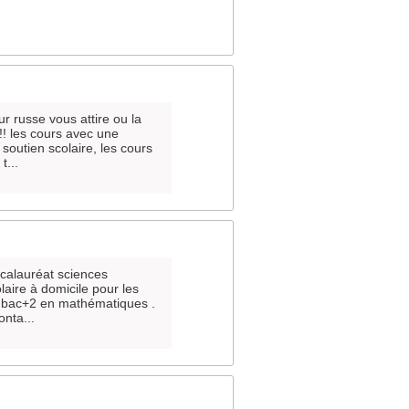
r russe vous attire ou la
 !! les cours avec une
 soutien scolaire, les cours
t...
accalauréat sciences
aire à domicile pour les
au bac+2 en mathématiques .
onta...