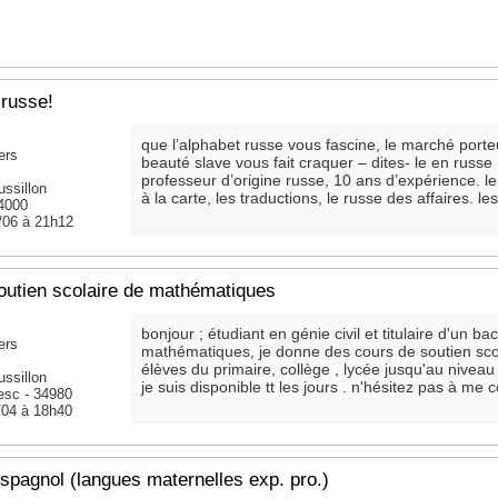
 russe!
que l’alphabet russe vous fascine, le marché porteu
ers
beauté slave vous fait craquer – dites- le en russe
professeur d’origine russe, 10 ans d’expérience. le
ssillon
à la carte, les traductions, le russe des affaires. les 
34000
/06 à 21h12
outien scolaire de mathématiques
bonjour ; étudiant en génie civil et titulaire d'un b
ers
mathématiques, je donne des cours de soutien scol
élèves du primaire, collège , lycée jusqu'au nive
ssillon
je suis disponible tt les jours . n'hésitez pas à me c
fesc - 34980
/04 à 18h40
spagnol (langues maternelles exp. pro.)