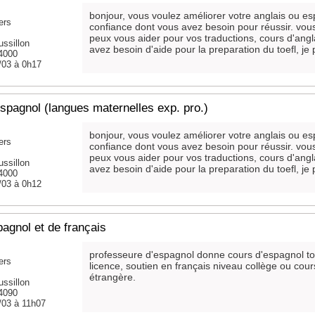
bonjour, vous voulez améliorer votre anglais ou esp
ers
confiance dont vous avez besoin pour réussir. vous
peux vous aider pour vos traductions, cours d'angl
ssillon
avez besoin d'aide pour la preparation du toefl, je 
34000
/03 à 0h17
spagnol (langues maternelles exp. pro.)
bonjour, vous voulez améliorer votre anglais ou esp
ers
confiance dont vous avez besoin pour réussir. vous
peux vous aider pour vos traductions, cours d'angl
ssillon
avez besoin d'aide pour la preparation du toefl, je 
34000
/03 à 0h12
agnol et de français
professeure d'espagnol donne cours d'espagnol tou
ers
licence, soutien en français niveau collège ou cou
étrangère.
ssillon
34090
/03 à 11h07