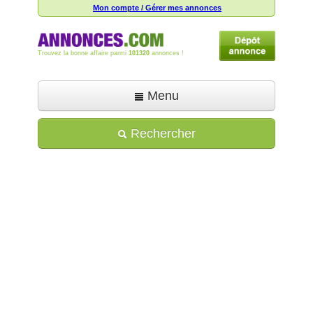
Mon compte / Gérer mes annonces
Trouvez la bonne affaire parmi
101320
annonces !
Menu
Accueil
Rechercher
Déposer une annonce
Toutes les annonces
Mon compte
Aide