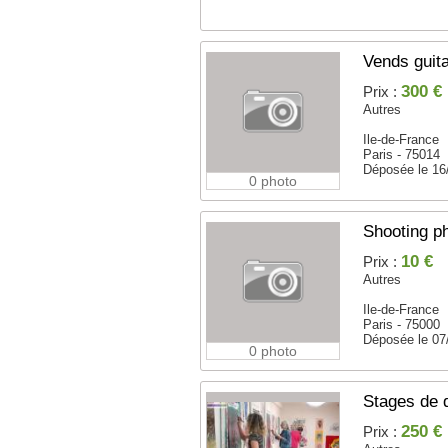
Vends guita
300 €
Prix :
Autres
Ile-de-France
Paris - 75014
Déposée le 16
0 photo
Shooting p
10 €
Prix :
Autres
Ile-de-France
Paris - 75000
Déposée le 07
0 photo
Stages de 
250 €
Prix :