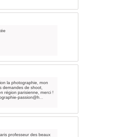
tée
sion la photographie, mon
tes demandes de shoot,
 région parisienne, merci !
tographie-passion@h...
paris professeur des beaux