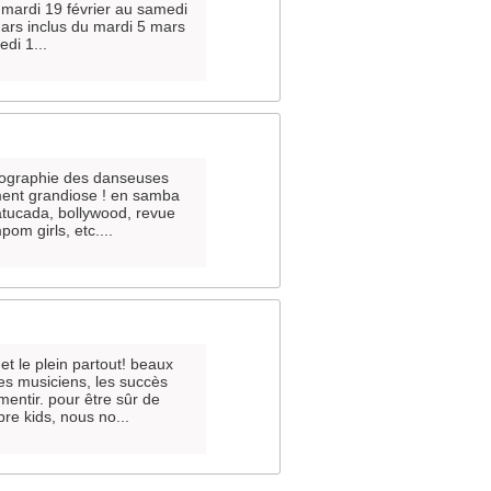
 mardi 19 février au samedi
mars inclus du mardi 5 mars
di 1...
énographie des danseuses
ment grandiose ! en samba
batucada, bollywood, revue
om girls, etc....
et le plein partout! beaux
es musiciens, les succès
entir. pour être sûr de
re kids, nous no...