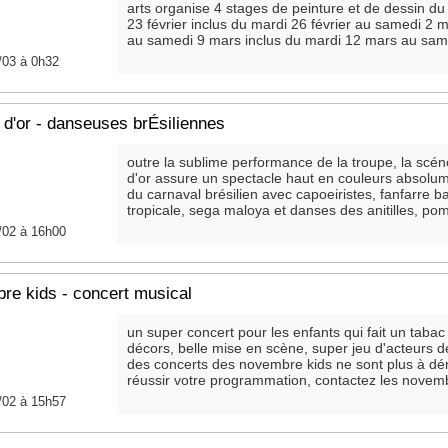
arts organise 4 stages de peinture et de dessin du
23 février inclus du mardi 26 février au samedi 2 
au samedi 9 mars inclus du mardi 12 mars au same
/03 à 0h32
d'or - danseuses brÉsiliennes
outre la sublime performance de la troupe, la sc
d'or assure un spectacle haut en couleurs absolu
du carnaval brésilien avec capoeiristes, fanfarre 
tropicale, sega maloya et danses des anitilles, pomp
/02 à 16h00
re kids - concert musical
un super concert pour les enfants qui fait un tabac 
décors, belle mise en scène, super jeu d'acteurs d
des concerts des novembre kids ne sont plus à dém
réussir votre programmation, contactez les novemb
/02 à 15h57