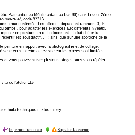
métro Parmentier ou Ménilmontant ou bus 96) dans la cour 2ème
n bas-relief, code 8231B.
omme aux confirmés. Les effectifs dépassent rarement 9, 10
du temps , pour adapter les exercices aux différents niveaux.
epentir en peinture c.a.d, l' effacement , le fait d' ôter la
le repentir est soustractif. . . ) ainsi que sur une approche de la
 peinture en rapport avec la photographie et de collage.
 venir vous inscrire assez vite car les places sont limitées. . .
és et vous pouvez suivre plusieurs stages sans vous répéter
ite de l'atelier 115
ales-huile-techniques-mixtes-thierry-
Imprimer l'annonce
Signaler l'annonce