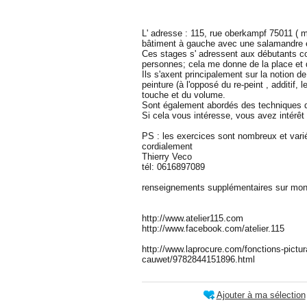
L' adresse : 115, rue oberkampf 75011 ( 
bâtiment à gauche avec une salamandre e
Ces stages s' adressent aux débutants c
personnes; cela me donne de la place et 
Ils s'axent principalement sur la notion de r
peinture (à l'opposé du re-peint , additif, 
touche et du volume.
Sont également abordés des techniques de
Si cela vous intéresse, vous avez intérêt à
PS : les exercices sont nombreux et vari
cordialement
Thierry Veco
tél: 0616897089
renseignements supplémentaires sur mon s
http://www.atelier115.com
http://www.facebook.com/atelier.115
http://www.laprocure.com/fonctions-pictur
cauwet/9782844151896.html
Ajouter à ma sélection