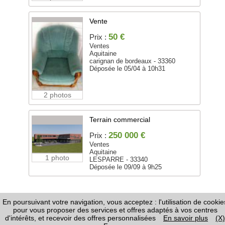
Vente
50 €
Prix :
Ventes
Aquitaine
carignan de bordeaux - 33360
Déposée le 05/04 à 10h31
2 photos
Terrain commercial
250 000 €
Prix :
Ventes
Aquitaine
1 photo
LESPARRE - 33340
Déposée le 09/09 à 9h25
En poursuivant votre navigation, vous acceptez : l'utilisation de cookie
FAQ
-
Règles de Diffusion
-
Informations Légales /
pour vous proposer des services et offres adaptés à vos centres
CGU
-
Page Google+
-
Nous contacter
d'intérêts, et recevoir des offres personnalisées
En savoir plus
(X)