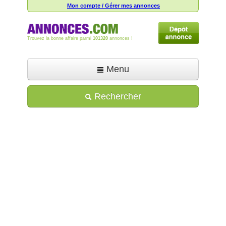
Mon compte / Gérer mes annonces
Trouvez la bonne affaire parmi
101320
annonces !
Menu
Accueil
Rechercher
Déposer une annonce
Toutes les annonces
Mon compte
Aide