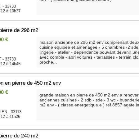
 - 33730
/12 à 10h37
pierre de 296 m2
00 €
maison ancienne de 296 m2 env comprenant deux e
cuisine equipee et amenagee - 5 chambres -2 sde -
lingerie - atelier - dependance pouvant devenir u
avec comble - abri voitures - terrasses - terrain c
 - 33730
proche...
/12 à 14h46
on en pierre de 450 m2 env
00 €
grande maison en pierre de 450 m2 env a renover
anciennes cuisines - 2 sdb - sde - 3 wc - buanderie
m2 env - ( classe energetique e ) ref 8857 agate i
EN - 33113
/12 à 11h26
pierre de 240 m2