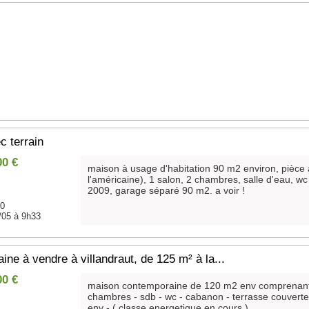
c terrain
00 €
maison à usage d'habitation 90 m2 environ, pièce 
l'américaine), 1 salon, 2 chambres, salle d'eau, wc 
2009, garage séparé 90 m2. a voir !
40
/05 à 9h33
ne à vendre à villandraut, de 125 m² à la...
00 €
maison contemporaine de 120 m2 env comprenant en
chambres - sdb - wc - cabanon - terrasse couverte
env - ( classe energetique en cours )