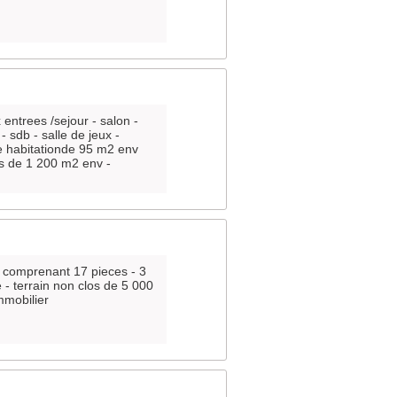
ntrees /sejour - salon -
 sdb - salle de jeux -
ne habitationde 95 m2 env
los de 1 200 m2 env -
 comprenant 17 pieces - 3
 - terrain non clos de 5 000
mmobilier