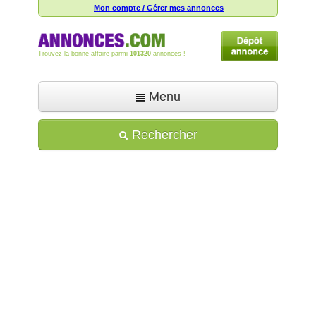
Mon compte / Gérer mes annonces
Trouvez la bonne affaire parmi
101320
annonces !
Menu
Accueil
Rechercher
Déposer une annonce
Toutes les annonces
Mon compte
Aide