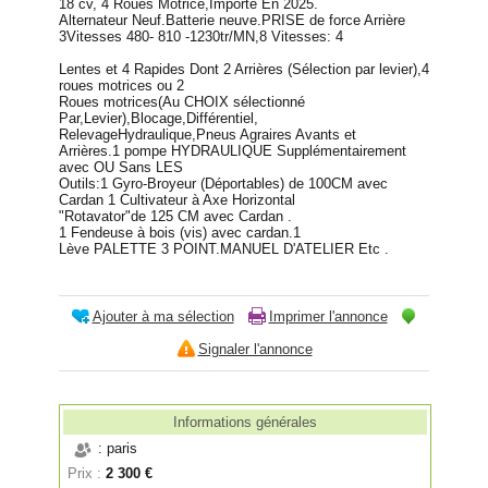
18 cv, 4 Roues Motrice,Importé En 2025.
Alternateur Neuf.Batterie neuve.PRISE de force Arrière
3Vitesses 480- 810 -1230tr/MN,8 Vitesses: 4
Lentes et 4 Rapides Dont 2 Arrières (Sélection par levier),4
roues motrices ou 2
Roues motrices(Au CHOIX sélectionné
Par,Levier),Blocage,Différentiel,
RelevageHydraulique,Pneus Agraires Avants et
Arrières.1 pompe HYDRAULIQUE Supplémentairement
avec OU Sans LES
Outils:1 Gyro-Broyeur (Déportables) de 100CM avec
Cardan 1 Cultivateur à Axe Horizontal
"Rotavator"de 125 CM avec Cardan .
1 Fendeuse à bois (vis) avec cardan.1
Lève PALETTE 3 POINT.MANUEL D'ATELIER Etc .
Ajouter à ma sélection
Imprimer l'annonce
Signaler l'annonce
Informations générales
: paris
Prix :
2 300 €