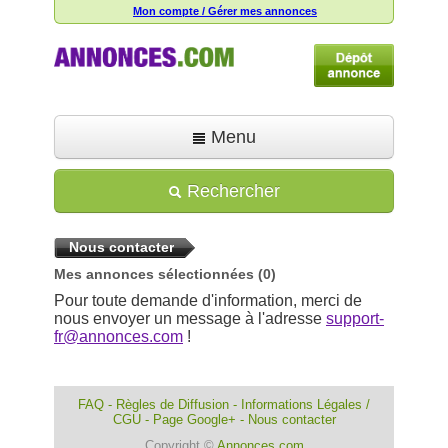
Mon compte / Gérer mes annonces
Menu
Accueil
Rechercher
Déposer une annonce
Nous contacter
Toutes les annonces
Mes annonces sélectionnées
(0)
Mon compte
Pour toute demande d'information, merci de
nous envoyer un message à l'adresse
support-
Aide
fr@annonces.com
!
FAQ
-
Règles de Diffusion
-
Informations Légales /
CGU
-
Page Google+
-
Nous contacter
Copyright ©
Annonces.com