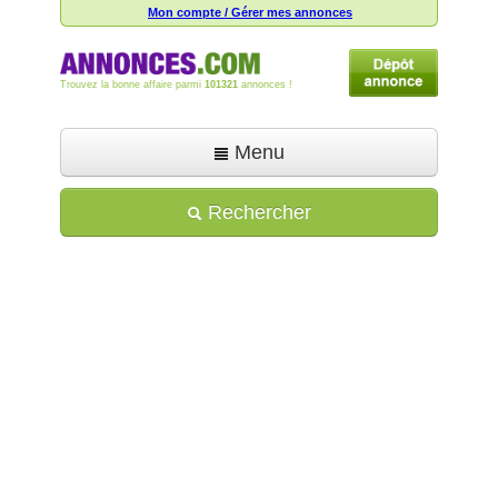
Mon compte / Gérer mes annonces
Trouvez la bonne affaire parmi
101321
annonces !
Menu
Accueil
Rechercher
Déposer une annonce
Toutes les annonces
Mon compte
Aide