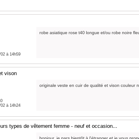
robe asiatique rose t40 longue et/ou robe noire f
/02 à 14h59
et vison
originale veste en cuir de qualité et vison couleur no
10
/02 à 14h24
eurs types de vêtement femme - neuf et occasion...
bonjour, je pars bientôt à l'étranger et je vous prop