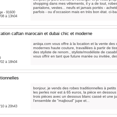
shopping dans mes vêtements, il y a de tout, robes
pantalons, vestes... neufs et jamais portés - ac
parfois - ou d'occasion mais en très bon état. ci-bas
ge - 91600
/08 à 13h04
cation caftan marocain et dubai chic et moderne
aniiqa.com vous offre à la location et la vente des 
modernes haute couture, travaillées à partir de ti
des styliste de renom., styliste/modéliste de casab
vous offrir en tant que future mariée ou invitée, des
0
/02 à 18h04
tionnelles
bonjour, je vends des robes traditionnelles à petits
les perles noir est à 65 euros, la pièce en dessous 
trois pièces avec un dessous blanc cassé et une j
l'ensemble de "majboud" jupe et...
0
/10 à 20h43