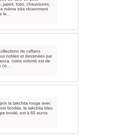
, jupes, tops, chaussures,
hetés même très récemment
 le...
collections de caftans
ssus nobles et dessinées par
lanca. notre volonté est de
 co...
 prix la takchita rouge avec
est brodée. la takchita bleu
upe brodé, est à 65 euros