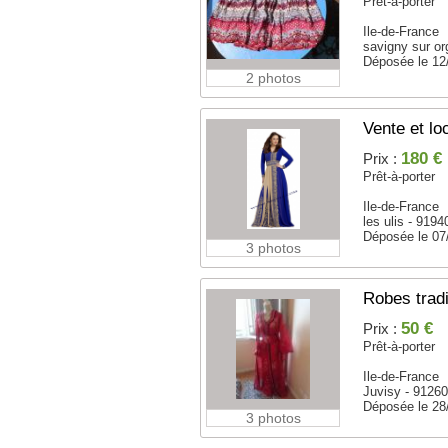
Prêt-à-porter
Ile-de-France
savigny sur or
Déposée le 12
2 photos
Vente et lo
180 €
Prix :
Prêt-à-porter
Ile-de-France
les ulis - 9194
Déposée le 07
3 photos
Robes tradi
50 €
Prix :
Prêt-à-porter
Ile-de-France
Juvisy - 9126
Déposée le 28
3 photos