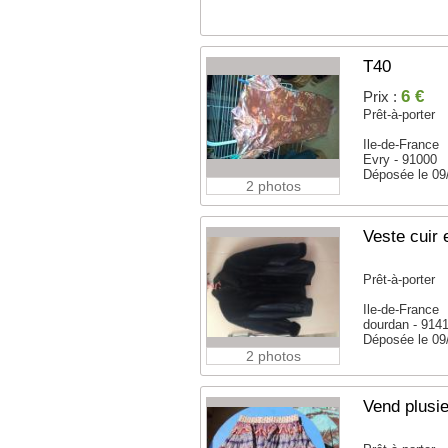
T40
6 €
Prix :
Prêt-à-porter
Ile-de-France
Evry - 91000
Déposée le 09
2 photos
Veste cuir 
Prêt-à-porter
Ile-de-France
dourdan - 914
Déposée le 09
2 photos
Vend plusi