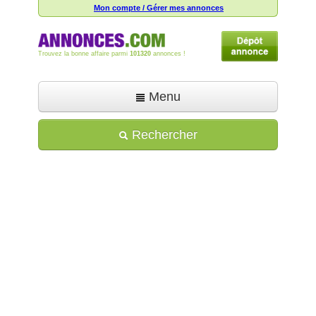
Mon compte / Gérer mes annonces
Trouvez la bonne affaire parmi
101320
annonces !
Menu
Accueil
Rechercher
Déposer une annonce
Toutes les annonces
Mon compte
Aide