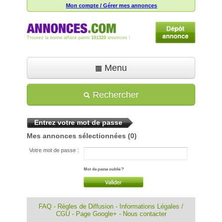
Mon compte / Gérer mes annonces
Trouvez la bonne affaire parmi
101320
annonces !
Menu
Accueil
Rechercher
Déposer une annonce
Entrez votre mot de passe
Toutes les annonces
Mes annonces sélectionnées
(0)
Mon compte
Votre mot de passe :
Aide
Mot de passe oublié ?
FAQ
-
Règles de Diffusion
-
Informations Légales /
CGU
-
Page Google+
-
Nous contacter