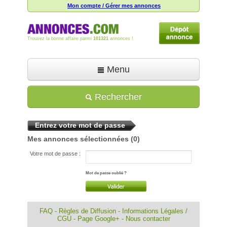
Mon compte / Gérer mes annonces
Trouvez la bonne affaire parmi
101321
annonces !
Menu
Accueil
Rechercher
Déposer une annonce
Entrez votre mot de passe
Toutes les annonces
Mes annonces sélectionnées
(0)
Mon compte
Votre mot de passe :
Aide
Mot de passe oublié ?
FAQ
-
Règles de Diffusion
-
Informations Légales /
CGU
-
Page Google+
-
Nous contacter