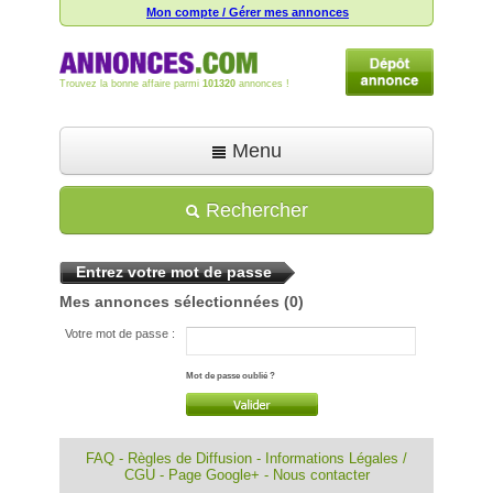
Mon compte / Gérer mes annonces
Trouvez la bonne affaire parmi
101320
annonces !
Menu
Accueil
Rechercher
Déposer une annonce
Entrez votre mot de passe
Toutes les annonces
Mes annonces sélectionnées
(0)
Mon compte
Votre mot de passe :
Aide
Mot de passe oublié ?
FAQ
-
Règles de Diffusion
-
Informations Légales /
CGU
-
Page Google+
-
Nous contacter