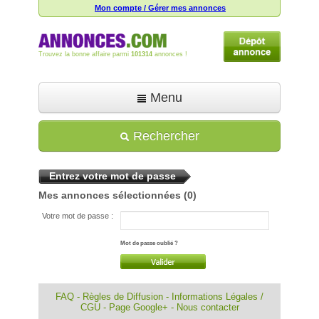
Mon compte / Gérer mes annonces
Trouvez la bonne affaire parmi
101314
annonces !
Menu
Accueil
Rechercher
Déposer une annonce
Entrez votre mot de passe
Toutes les annonces
Mes annonces sélectionnées
(0)
Mon compte
Votre mot de passe :
Aide
Mot de passe oublié ?
FAQ
-
Règles de Diffusion
-
Informations Légales /
CGU
-
Page Google+
-
Nous contacter