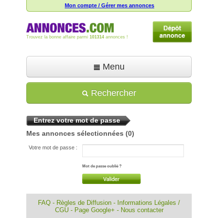
Mon compte / Gérer mes annonces
Trouvez la bonne affaire parmi
101314
annonces !
Menu
Accueil
Rechercher
Déposer une annonce
Entrez votre mot de passe
Toutes les annonces
Mes annonces sélectionnées
(0)
Mon compte
Votre mot de passe :
Aide
Mot de passe oublié ?
FAQ
-
Règles de Diffusion
-
Informations Légales /
CGU
-
Page Google+
-
Nous contacter