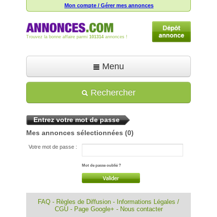
Mon compte / Gérer mes annonces
Trouvez la bonne affaire parmi
101314
annonces !
Menu
Accueil
Rechercher
Déposer une annonce
Entrez votre mot de passe
Toutes les annonces
Mes annonces sélectionnées
(0)
Mon compte
Votre mot de passe :
Aide
Mot de passe oublié ?
FAQ
-
Règles de Diffusion
-
Informations Légales /
CGU
-
Page Google+
-
Nous contacter