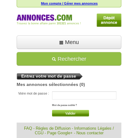
Mon compte / Gérer mes annonces
Trouvez la bonne affaire parmi
101321
annonces !
Menu
Accueil
Rechercher
Déposer une annonce
Entrez votre mot de passe
Toutes les annonces
Mes annonces sélectionnées
(0)
Mon compte
Votre mot de passe :
Aide
Mot de passe oublié ?
FAQ
-
Règles de Diffusion
-
Informations Légales /
CGU
-
Page Google+
-
Nous contacter