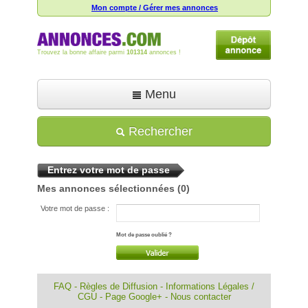
Mon compte / Gérer mes annonces
Trouvez la bonne affaire parmi
101314
annonces !
Menu
Accueil
Rechercher
Déposer une annonce
Entrez votre mot de passe
Toutes les annonces
Mes annonces sélectionnées
(0)
Mon compte
Votre mot de passe :
Aide
Mot de passe oublié ?
FAQ
-
Règles de Diffusion
-
Informations Légales /
CGU
-
Page Google+
-
Nous contacter