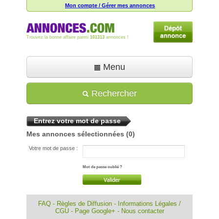
Mon compte / Gérer mes annonces
Trouvez la bonne affaire parmi
101313
annonces !
Menu
Accueil
Rechercher
Déposer une annonce
Entrez votre mot de passe
Toutes les annonces
Mes annonces sélectionnées
(0)
Mon compte
Votre mot de passe :
Aide
Mot de passe oublié ?
FAQ
-
Règles de Diffusion
-
Informations Légales /
CGU
-
Page Google+
-
Nous contacter