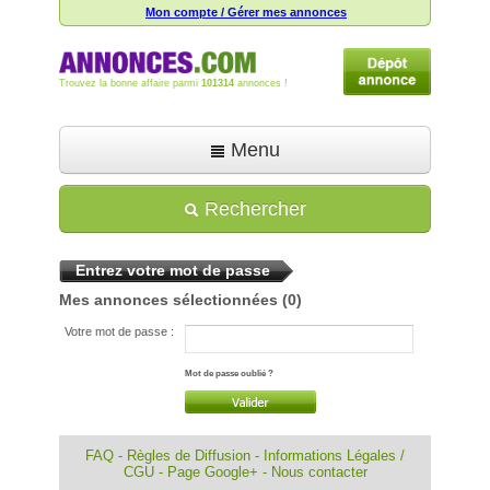
Mon compte / Gérer mes annonces
Trouvez la bonne affaire parmi
101314
annonces !
Menu
Accueil
Rechercher
Déposer une annonce
Entrez votre mot de passe
Toutes les annonces
Mes annonces sélectionnées
(0)
Mon compte
Votre mot de passe :
Aide
Mot de passe oublié ?
FAQ
-
Règles de Diffusion
-
Informations Légales /
CGU
-
Page Google+
-
Nous contacter