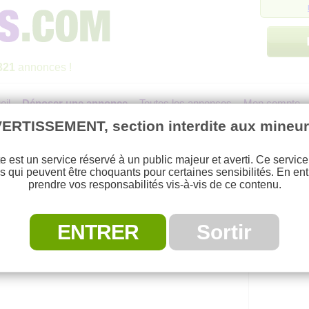
321
annonces !
eil
Déposer une annonce
Toutes les annonces
Mon compte
ERTISSEMENT, section interdite aux mineur
te est un service réservé à un public majeur et averti. Ce servic
s qui peuvent être choquants pour certaines sensibilités. En ent
prendre vos responsabilités vis-à-vis de ce contenu.
Annonce déposée par
sand27
le 08/06/13
ENTRER
Sortir