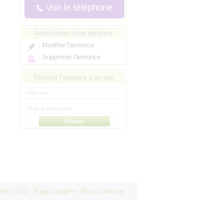
Voir le téléphone
Administrez votre annonce
:
Modifier l'annonce
:
Supprimer l'annonce
Envoyer l'annonce à un ami
ales / CGU
-
Page Google+
-
Nous contacter