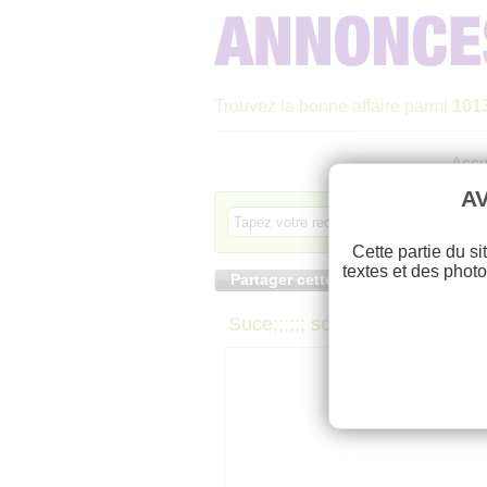
Trouvez la bonne affaire parmi
101
Accu
AV
Cette partie du si
textes et des photo
Partager cette annonce sur
Suce;;;;;; sodo