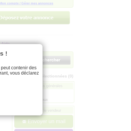
Mon compte / Gérer mes annonces
Aide
s !
e peut contenir des
rant, vous déclarez
Mes annonces sélectionnées
(0)
Informations générales
: sand27
Ville :
27000 evreux
Contactez le vendeur
Envoyer un mail