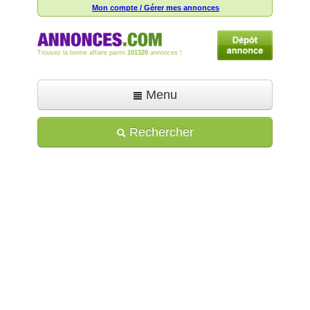
Mon compte / Gérer mes annonces
Trouvez la bonne affaire parmi
101320
annonces !
Menu
Accueil
Rechercher
Déposer une annonce
Toutes les annonces
Mon compte
Aide