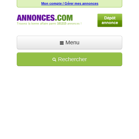
Mon compte / Gérer mes annonces
Trouvez la bonne affaire parmi
101315
annonces !
Menu
Accueil
Rechercher
Déposer une annonce
Toutes les annonces
Mon compte
Aide