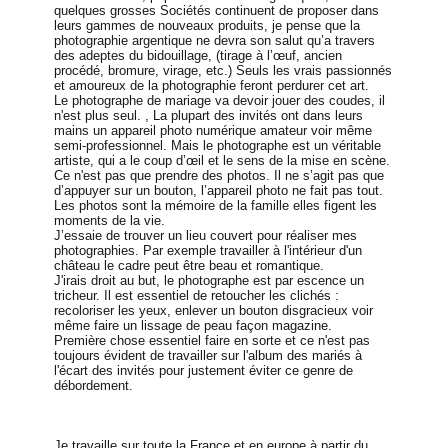
quelques grosses Sociétés continuent de proposer dans
leurs gammes de nouveaux produits, je pense que la
photographie argentique ne devra son salut qu’a travers
des adeptes du bidouillage, (tirage à l’œuf, ancien
procédé, bromure, virage, etc.) Seuls les vrais passionnés
et amoureux de la photographie feront perdurer cet art.
Le photographe de mariage va devoir jouer des coudes, il
n'est plus seul. , La plupart des invités ont dans leurs
mains un appareil photo numérique amateur voir même
semi-professionnel. Mais le photographe est un véritable
artiste, qui a le coup d’œil et le sens de la mise en scène.
Ce n'est pas que prendre des photos. Il ne s’agit pas que
d’appuyer sur un bouton, l’appareil photo ne fait pas tout.
Les photos sont la mémoire de la famille elles figent les
moments de la vie.
J’essaie de trouver un lieu couvert pour réaliser mes
photographies. Par exemple travailler à l'intérieur d'un
château le cadre peut être beau et romantique.
J'irais droit au but, le photographe est par escence un
tricheur. Il est essentiel de retoucher les clichés :
recoloriser les yeux, enlever un bouton disgracieux voir
même faire un lissage de peau façon magazine.
Première chose essentiel faire en sorte et ce n'est pas
toujours évident de travailler sur l'album des mariés à
l'écart des invités pour justement éviter ce genre de
débordement.
Je travaille sur toute la France et en europe à partir du