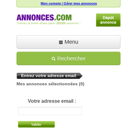
Mon compte / Gérer mes annonces
Trouvez la bonne affaire parmi
101320
annonces !
Menu
Accueil
Rechercher
Déposer une annonce
Entrez votre adresse email
Toutes les annonces
Mes annonces sélectionnées
(0)
Mon compte
Aide
Votre adresse email :