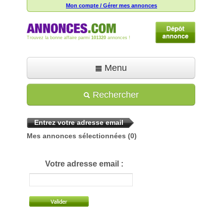
Mon compte / Gérer mes annonces
Trouvez la bonne affaire parmi
101320
annonces !
Menu
Accueil
Rechercher
Déposer une annonce
Entrez votre adresse email
Toutes les annonces
Mes annonces sélectionnées
(0)
Mon compte
Aide
Votre adresse email :