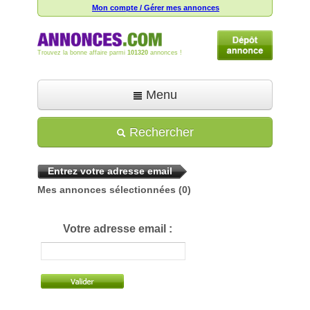
Mon compte / Gérer mes annonces
Trouvez la bonne affaire parmi
101320
annonces !
Menu
Accueil
Rechercher
Déposer une annonce
Entrez votre adresse email
Toutes les annonces
Mes annonces sélectionnées
(0)
Mon compte
Aide
Votre adresse email :