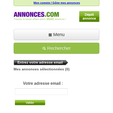
Mon compte / Gérer mes annonces
Trouvez la bonne affaire parmi
101321
annonces !
Menu
Accueil
Rechercher
Déposer une annonce
Entrez votre adresse email
Toutes les annonces
Mes annonces sélectionnées
(0)
Mon compte
Aide
Votre adresse email :