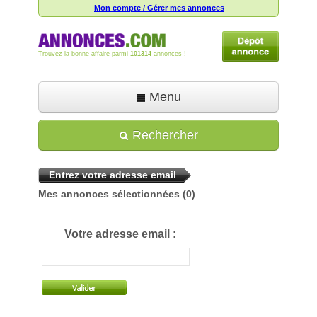
Mon compte / Gérer mes annonces
Trouvez la bonne affaire parmi
101314
annonces !
Menu
Accueil
Rechercher
Déposer une annonce
Entrez votre adresse email
Toutes les annonces
Mes annonces sélectionnées
(0)
Mon compte
Aide
Votre adresse email :