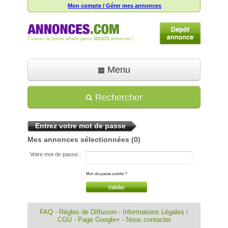
Mon compte / Gérer mes annonces
Trouvez la bonne affaire parmi
101315
annonces !
Menu
Accueil
Rechercher
Déposer une annonce
Entrez votre mot de passe
Toutes les annonces
Mes annonces sélectionnées
(0)
Mon compte
Votre mot de passe :
Aide
Mot de passe oublié ?
FAQ
-
Règles de Diffusion
-
Informations Légales /
CGU
-
Page Google+
-
Nous contacter