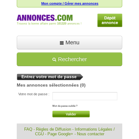
Mon compte / Gérer mes annonces
Trouvez la bonne affaire parmi
101320
annonces !
Menu
Accueil
Rechercher
Déposer une annonce
Entrez votre mot de passe
Toutes les annonces
Mes annonces sélectionnées
(0)
Mon compte
Votre mot de passe :
Aide
Mot de passe oublié ?
FAQ
-
Règles de Diffusion
-
Informations Légales /
CGU
-
Page Google+
-
Nous contacter