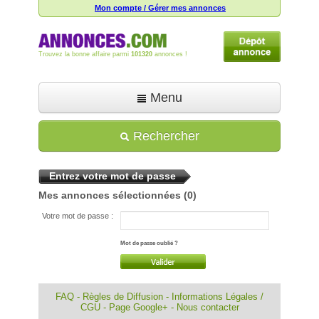
Mon compte / Gérer mes annonces
Trouvez la bonne affaire parmi
101320
annonces !
Menu
Accueil
Rechercher
Déposer une annonce
Entrez votre mot de passe
Toutes les annonces
Mes annonces sélectionnées
(0)
Mon compte
Votre mot de passe :
Aide
Mot de passe oublié ?
FAQ
-
Règles de Diffusion
-
Informations Légales /
CGU
-
Page Google+
-
Nous contacter