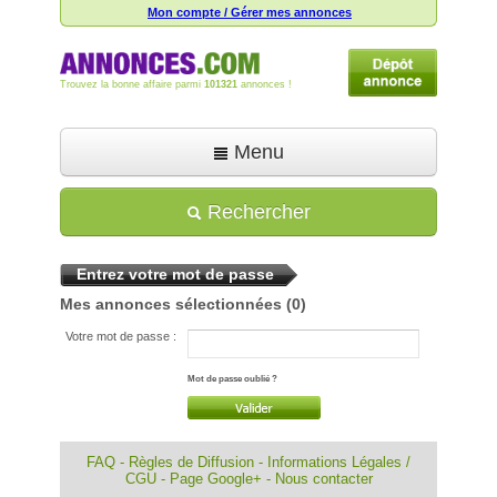
Mon compte / Gérer mes annonces
Trouvez la bonne affaire parmi
101321
annonces !
Menu
Accueil
Rechercher
Déposer une annonce
Entrez votre mot de passe
Toutes les annonces
Mes annonces sélectionnées
(0)
Mon compte
Votre mot de passe :
Aide
Mot de passe oublié ?
FAQ
-
Règles de Diffusion
-
Informations Légales /
CGU
-
Page Google+
-
Nous contacter