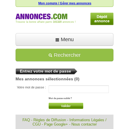
Mon compte / Gérer mes annonces
Trouvez la bonne affaire parmi
101320
annonces !
Menu
Accueil
Rechercher
Déposer une annonce
Entrez votre mot de passe
Toutes les annonces
Mes annonces sélectionnées
(0)
Mon compte
Votre mot de passe :
Aide
Mot de passe oublié ?
FAQ
-
Règles de Diffusion
-
Informations Légales /
CGU
-
Page Google+
-
Nous contacter