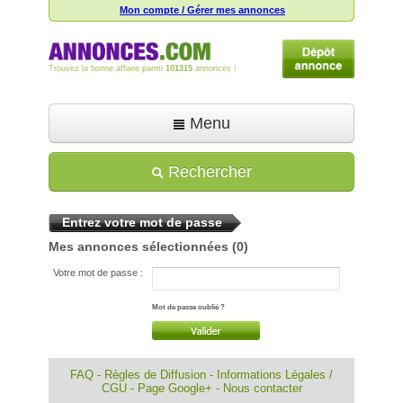
Mon compte / Gérer mes annonces
Trouvez la bonne affaire parmi
101315
annonces !
Menu
Accueil
Rechercher
Déposer une annonce
Entrez votre mot de passe
Toutes les annonces
Mes annonces sélectionnées
(0)
Mon compte
Votre mot de passe :
Aide
Mot de passe oublié ?
FAQ
-
Règles de Diffusion
-
Informations Légales /
CGU
-
Page Google+
-
Nous contacter