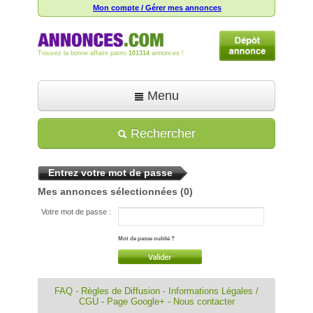
Mon compte / Gérer mes annonces
Trouvez la bonne affaire parmi
101314
annonces !
Menu
Accueil
Rechercher
Déposer une annonce
Entrez votre mot de passe
Toutes les annonces
Mes annonces sélectionnées
(0)
Mon compte
Votre mot de passe :
Aide
Mot de passe oublié ?
FAQ
-
Règles de Diffusion
-
Informations Légales /
CGU
-
Page Google+
-
Nous contacter