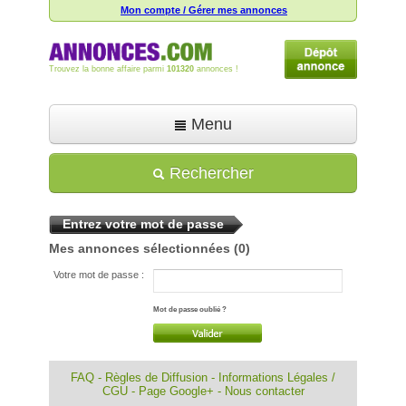
Mon compte / Gérer mes annonces
Trouvez la bonne affaire parmi
101320
annonces !
Menu
Accueil
Rechercher
Déposer une annonce
Entrez votre mot de passe
Toutes les annonces
Mes annonces sélectionnées
(0)
Mon compte
Votre mot de passe :
Aide
Mot de passe oublié ?
FAQ
-
Règles de Diffusion
-
Informations Légales /
CGU
-
Page Google+
-
Nous contacter