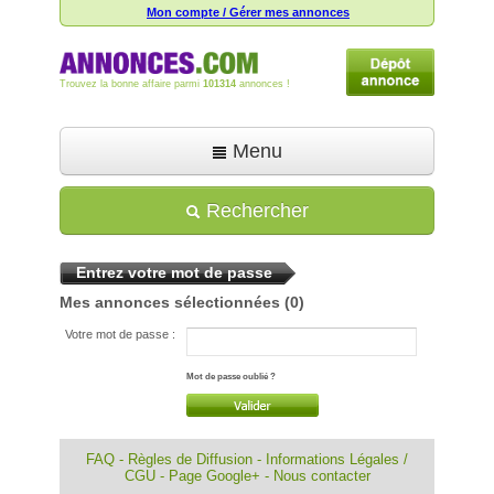
Mon compte / Gérer mes annonces
Trouvez la bonne affaire parmi
101314
annonces !
Menu
Accueil
Rechercher
Déposer une annonce
Entrez votre mot de passe
Toutes les annonces
Mes annonces sélectionnées
(0)
Mon compte
Votre mot de passe :
Aide
Mot de passe oublié ?
FAQ
-
Règles de Diffusion
-
Informations Légales /
CGU
-
Page Google+
-
Nous contacter