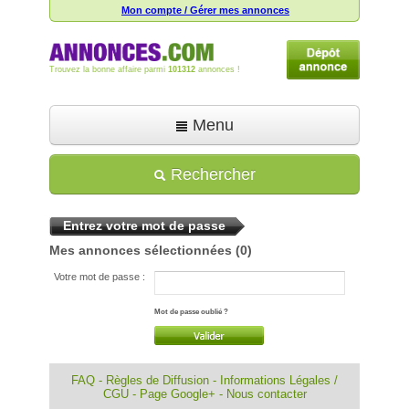
Mon compte / Gérer mes annonces
Trouvez la bonne affaire parmi
101312
annonces !
Menu
Accueil
Rechercher
Déposer une annonce
Entrez votre mot de passe
Toutes les annonces
Mes annonces sélectionnées
(0)
Mon compte
Votre mot de passe :
Aide
Mot de passe oublié ?
FAQ
-
Règles de Diffusion
-
Informations Légales /
CGU
-
Page Google+
-
Nous contacter