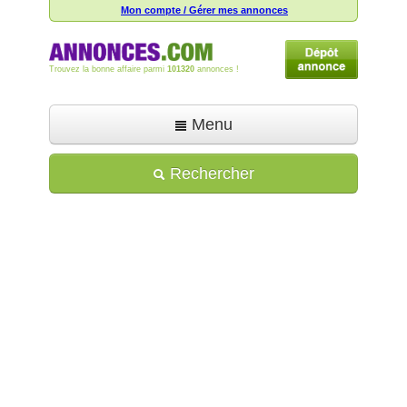
Mon compte / Gérer mes annonces
Trouvez la bonne affaire parmi
101320
annonces !
Menu
Accueil
Rechercher
Déposer une annonce
Toutes les annonces
Mon compte
Aide