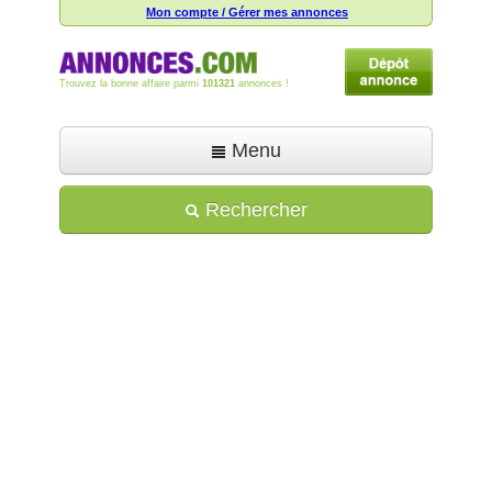
Mon compte / Gérer mes annonces
Trouvez la bonne affaire parmi
101321
annonces !
Menu
Accueil
Rechercher
Déposer une annonce
Toutes les annonces
Mon compte
Aide