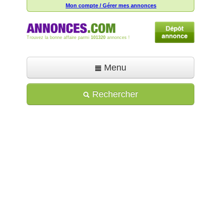
Mon compte / Gérer mes annonces
Trouvez la bonne affaire parmi
101320
annonces !
Menu
Accueil
Rechercher
Déposer une annonce
Toutes les annonces
Mon compte
Aide