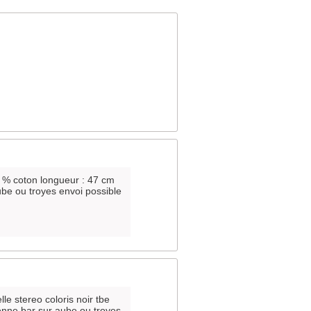
0 % coton longueur : 47 cm
ube ou troyes envoi possible
lle stereo coloris noir tbe
enne bar sur aube ou troyes