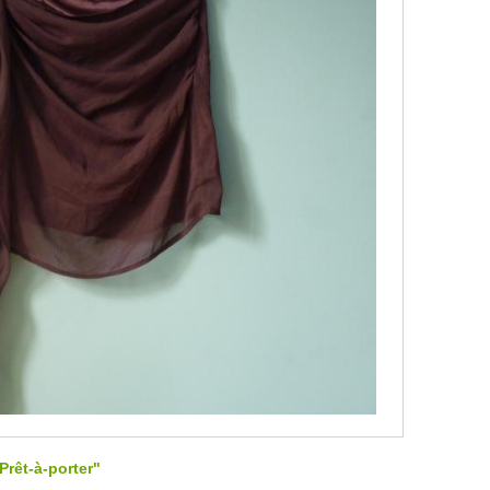
Prêt-à-porter"