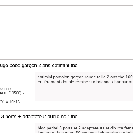
uge bebe garçon 2 ans catimini tbe
catimini pantalon garçon rouge taille 2 ans tbe 10
entièrement doublé remise sur brienne / bar sur a
rdenne
teau (10500) -
/01 à 16h16
l 3 ports + adaptateur audio noir tbe
bloc peritel 3 ports et 2 adaptateurs audio rca feme
longueur du cordon 50 cm envoi ok remise sur bri