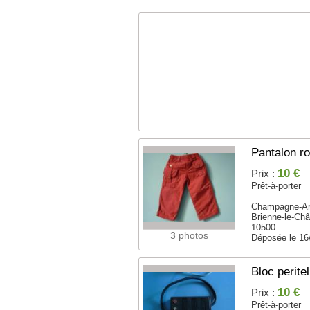
Pantalon ro
10 €
Prix :
Prêt-à-porter
Champagne-A
Brienne-le-Châ
10500
3 photos
Déposée le 16
Bloc perite
10 €
Prix :
Prêt-à-porter