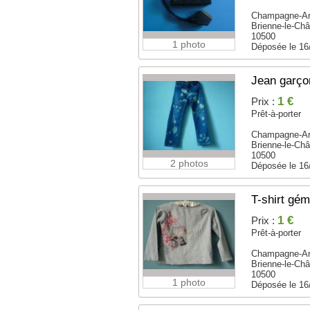
Champagne-A
Brienne-le-Châ
10500
1 photo
Déposée le 16
Jean garço
1 €
Prix :
Prêt-à-porter
Champagne-A
Brienne-le-Châ
10500
2 photos
Déposée le 16
T-shirt gém
1 €
Prix :
Prêt-à-porter
Champagne-A
Brienne-le-Châ
10500
1 photo
Déposée le 16