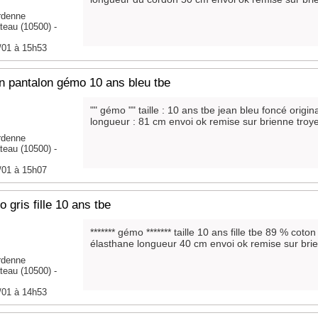
rdenne
teau (10500) -
/01 à 15h53
n pantalon gémo 10 ans bleu tbe
"" gémo "" taille : 10 ans tbe jean bleu foncé origin
longueur : 81 cm envoi ok remise sur brienne troy
rdenne
teau (10500) -
/01 à 15h07
o gris fille 10 ans tbe
******* gémo ******* taille 10 ans fille tbe 89 % cot
élasthane longueur 40 cm envoi ok remise sur bri
rdenne
teau (10500) -
/01 à 14h53