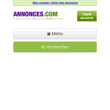
Mon compte / Gérer mes annonces
Trouvez la bonne affaire parmi
101320
annonces !
Menu
Accueil
Rechercher
Déposer une annonce
Toutes les annonces
Mon compte
Aide