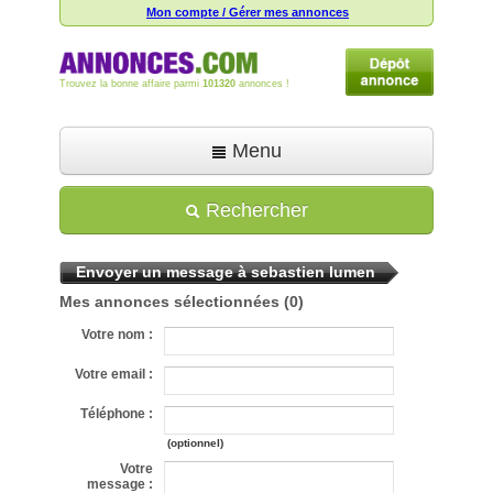
Mon compte / Gérer mes annonces
Trouvez la bonne affaire parmi
101320
annonces !
Menu
Accueil
Rechercher
Déposer une annonce
Envoyer un message à sebastien lumen
Toutes les annonces
Mes annonces sélectionnées
(0)
Mon compte
Votre nom :
Aide
Votre email :
Téléphone :
(optionnel)
Votre
message :