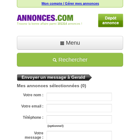
Mon compte / Gérer mes annonces
Trouvez la bonne affaire parmi
101314
annonces !
Menu
Accueil
Rechercher
Déposer une annonce
Envoyer un message à Gerald
Toutes les annonces
Mes annonces sélectionnées
(0)
Mon compte
Votre nom :
Aide
Votre email :
Téléphone :
(optionnel)
Votre
message :