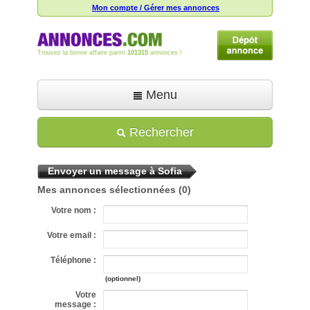
Mon compte / Gérer mes annonces
Trouvez la bonne affaire parmi
101315
annonces !
Menu
Accueil
Rechercher
Déposer une annonce
Envoyer un message à Sofia
Toutes les annonces
Mes annonces sélectionnées
(0)
Mon compte
Votre nom :
Aide
Votre email :
Téléphone :
(optionnel)
Votre
message :