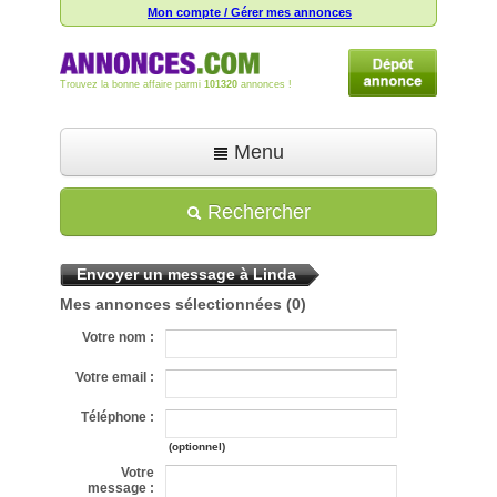
Mon compte / Gérer mes annonces
Trouvez la bonne affaire parmi
101320
annonces !
Menu
Accueil
Rechercher
Déposer une annonce
Envoyer un message à Linda
Toutes les annonces
Mes annonces sélectionnées
(0)
Mon compte
Votre nom :
Aide
Votre email :
Téléphone :
(optionnel)
Votre
message :