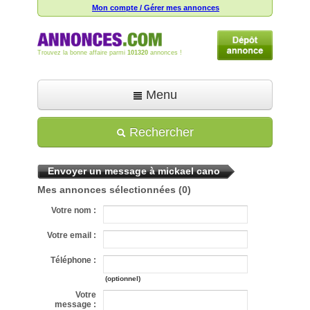
Mon compte / Gérer mes annonces
Trouvez la bonne affaire parmi
101320
annonces !
Menu
Accueil
Rechercher
Déposer une annonce
Envoyer un message à mickael cano
Toutes les annonces
Mes annonces sélectionnées
(0)
Mon compte
Votre nom :
Aide
Votre email :
Téléphone :
(optionnel)
Votre
message :